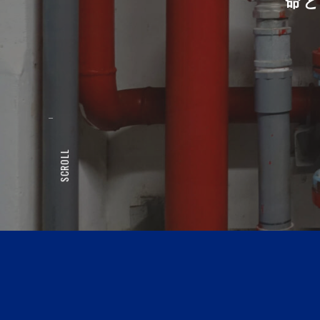
命
SCROLL